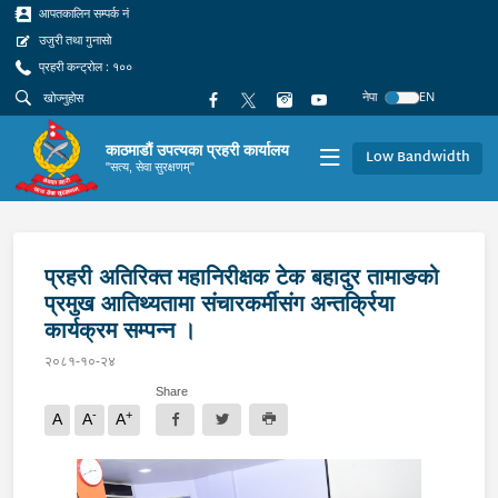
आपतकालिन सम्पर्क नं
उजुरी तथा गुनासो
प्रहरी कन्ट्रोल : १००
नेपा
EN
काठमाडौं उपत्यका प्रहरी कार्यालय
Low Bandwidth
"सत्य, सेवा सुरक्षणम्"
प्रहरी अतिरिक्त महानिरीक्षक टेक बहादुर तामाङको
प्रमुख आतिथ्यतामा संचारकर्मीसंग अन्तर्क्रिया
कार्यक्रम सम्पन्न ।
२०८१-१०-२४
Share
-
+
A
A
A