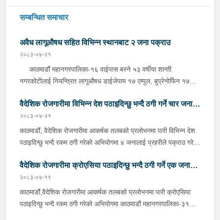
सम्बन्धित समाचार
अवैध लागूऔषध सहित विभिन्न स्थानबाट २ जना पक्राउ
२०८३-०४-२१
काठमाडौं महानगरपालिका-१६ वाईपास बस्ने ५३ वर्षीया शान्ती
नगरकोटीलाई नियन्त्रित लागूऔषध डाईजेपाम १७ एम्पुल, बुप्रेनोर्फिन १७
एम्पुल, प्रमोथाजाइन १७ एम्पुल र नगद २ लाख २६ हजार ८ सय ५० रूपैयाँ
वैदेशिक रोजगारीमा विभिन्न देश पठाइदिन्छु भन्दै ठगी गर्ने चार जना
सहित बुधबार साँझ प्रहरीले पक्राउ गरेको छ । प्रहरी वृत्त बालाजुबाट
खटिएको प्रहरीले उनको घर तलासी गर्दा उक्त लागूऔषध फेला पारी पक्राउ
२०८३-०४-२१
पक्राउ
गरेको हो ।साथै भक्तपुर, सूर्यबिनायक नगरपालिका-५ सल्लाघारीबाट
काठमाडौं, वैदेशिक रोजगारीमा आकर्षक तलबको प्रलोभनमा पारी विभिन्न देश
नियन्त्रित लागूऔषध डाईजेपाम ४२ एम्पुल, बुप्रेनोर्फिन ४२ एम्पुल र फेनारगन
पठाइदिन्छु भन्दै रकम ठगी गरेको अभियोगमा ४ जनालाई प्रहरीले पक्राउ गरेको
४३ एम्पुल सहित भक्तपुर नगरपालिका-९ च्यामासिंह बस्ने २२ वर्षीय रितिक
छ ।पक्राउ पर्नेहरूमा काठमाडौं महानगरपालिका-४ बस्ने नुवाकोट घर भएका
प्रजापतीलाई बुधबार बेलुकी प्रहरीले पक्राउ गरेको छ । जिल्ला प्रहरी
वैदेशिक रोजगारीमा क्रोएसिया पठाइदिन्छु भन्दै ठगी गर्ने एक जना
४१ वर्षीय मनोहर मुडभरी, काठमाडौं महानगरपालिका-१४ बस्ने बाजुरा घर
परिसर भक्तपुरबाट खटिएको प्रहरीले उनलाई उक्त लागूऔषध सहित पक्राउ
भएका २६ वर्षीय अनिल मल्ल, काठमाडौं टोखा नगरपालिका-१० बस्ने कास्की
२०८३-०४-१९
पक्राउ
गरेको हो । यस सम्बन्धमा प्रहरीले आवश्यक अनुसन्धान गरिरहेको छ ।
घर भएकी ३४ वर्षीया कमला पौडेल सुनार र काठमाडौं महानगरपालिका-९ बस्ने
काठमाडौं,वैदेशिक रोजगारीमा आकर्षक तलबको प्रलोभनमा पारी क्रोएसिया
पाँचथर घर भएका ४१ वर्षीय तुलसीराम ढुंगेल रहेका छन् । पक्राउ मध्ये
पठाइदिन्छु भन्दै रकम ठगी गरेको अभियोगमा काठमाडौं महानगरपालिका-३१
मनोहरले मौरिसस पठाइदिन्छु भन्दै १ जना पीडितबाट ३ लाख ५० हजार
बस्ने कन्चनपुर भीमदत्त नगरपालिका-११ घर भएका ४४ वर्षीय नवराज