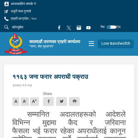
आपतकालिन सम्पर्क नं
उजुरी तथा गुनासो
प्रहरी कन्ट्रोल : १००
नेपा
EN
काठमाडौं उपत्यका प्रहरी कार्यालय
Low Bandwidth
"सत्य, सेवा सुरक्षणम्"
११६३ जना फरार अपराधी पक्राउ
२०७९-११-०४
Share
-
+
A
A
A
सम्मानित अदालतहरूको आदेशले
वि
भिन्न मुद्दामा कैद र जरिवाना
फैसला
भई
फरार रहेका अपरा
धीलाई कानून