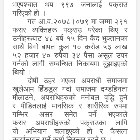
भएपश्चात थप ९९७ जनालाई पक्राउ
गरिएको हो ।
गत आ.व.२०७८।०७९ मा जम्मा २९१
फरार व्यक्तिहरू पक्राउ परेका थिए र
उनीहरूबाट ४८ बर्ष १५ दिन कैद भुक्तानका
साथै बिगो बापत कुल १० करोड ५३ लाख
५२ हजार ४० रुपैया ३४ पैसा असुल उपर
गर्नको लागी सम्बन्धित निकायमा बुझाइएको
थियो ।
दोषी ठहर भएका अपराधी समाजमा
खुलेआम हिँडडुल गर्दा
समाजमा दण्डहिनता
मौलाउने
, अपराधिहरुको मनोबल वृद्धि हुने
र
पीडितलाई
मानसिक र शारीरिक रुपमा
गम्भिर
असर
समेत
पर्ने भएकाले
फरार
अपराधीहरुको प
क्राउ
का लागि
यो
अभियान चलाइएको
हो
र फैसला
कार्यान्वयन गर्ने कार्य निरन्तर रहने छ ।