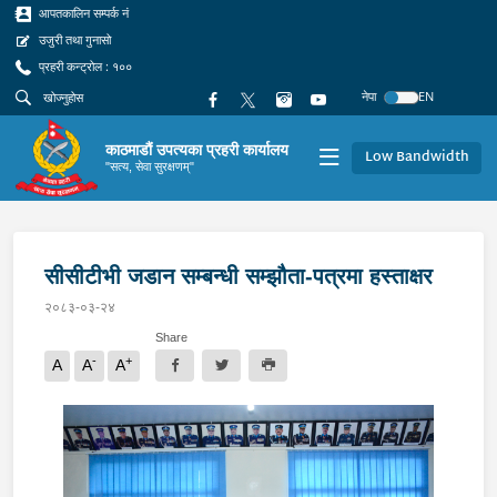
आपतकालिन सम्पर्क नं
उजुरी तथा गुनासो
प्रहरी कन्ट्रोल : १००
नेपा
EN
काठमाडौं उपत्यका प्रहरी कार्यालय
Low Bandwidth
"सत्य, सेवा सुरक्षणम्"
सीसीटीभी जडान सम्बन्धी सम्झौता-पत्रमा हस्ताक्षर
२०८३-०३-२४
Share
-
+
A
A
A