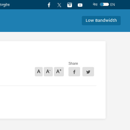
नेपा
EN
Low Bandwidth
Share
-
+
A
A
A