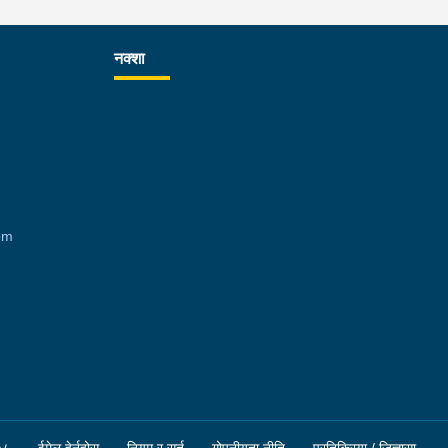
नक्शा
om
५८
ईमेल हेर्नुहोस्
नियम र सर्त
गोपनीयता नीति
प्रतिक्रिया / जिज्ञासा