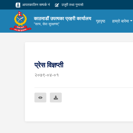
आपतकालिन सम्पर्क नं
उजुरी तथा गुनासो
काठमाडौं उपत्यका प्रहरी कार्यालय
गृहपृष्ठ
हाम्रो बारेमा
"सत्य, सेवा सुरक्षणम्"
प्रेस विज्ञप्ती
२०७९-०४-०१