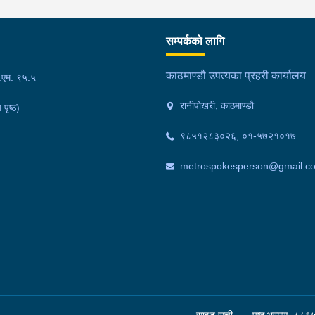
सम्पर्कको लागि
काठमाण्डौ उपत्यका प्रहरी कार्यालय
फ.एम. ९५.५
रानीपोखरी, काठमाण्डौ
 पृष्ठ)
९८५१२८३०२६, ०१-५७२१०१७
metrospokesperson@gmail.c
साइट सूची
पृष्ठ भ्रमण: ८८६